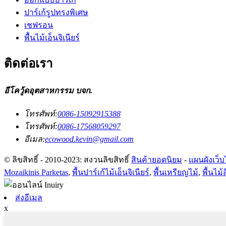
ปาร์เก้รูปทรงพิเศษ
เชฟรอน
พื้นไม้เอ็นจิเนียร์
ติดต่อเรา
อีโควู้ดอุตสาหกรรม บจก.
โทรศัพท์:
0086-15092915388
โทรศัพท์:
0086-17568059297
อีเมล:
ecowood.kevin@gmail.com
© ลิขสิทธิ์ - 2010-2023: สงวนลิขสิทธิ์
สินค้ายอดนิยม
-
แผนผังเว็บ
Mozaikinis Parketas
,
พื้นปาร์เก้ไม้เอ็นจิเนียร์
,
พื้นเหรียญไม้
,
พื้นไม้
ส่งอีเมล
x