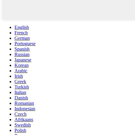
English
French
German
Portuguese
Spanish
Russian
Japanese
Korean
Arabic
Irish
Greek
Turkish
Italian
Danish
Romanian
Indonesian
Czech
Afrikaans
Swedish
Polish