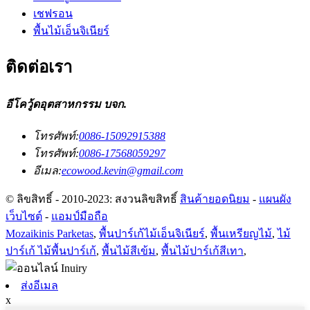
เชฟรอน
พื้นไม้เอ็นจิเนียร์
ติดต่อเรา
อีโควู้ดอุตสาหกรรม บจก.
โทรศัพท์:
0086-15092915388
โทรศัพท์:
0086-17568059297
อีเมล:
ecowood.kevin@gmail.com
© ลิขสิทธิ์ - 2010-2023: สงวนลิขสิทธิ์
สินค้ายอดนิยม
-
แผนผัง
เว็บไซต์
-
แอมป์มือถือ
Mozaikinis Parketas
,
พื้นปาร์เก้ไม้เอ็นจิเนียร์
,
พื้นเหรียญไม้
,
ไม้
ปาร์เก้ ไม้พื้นปาร์เก้
,
พื้นไม้สีเข้ม
,
พื้นไม้ปาร์เก้สีเทา
,
ส่งอีเมล
x