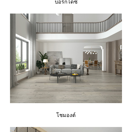
บอร์กโดซ์
โชมองต์