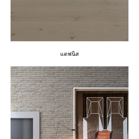
แดฟนิส